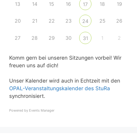
13
14
15
16
18
19
17
20
21
22
23
25
26
24
27
28
29
30
1
2
31
Komm gern bei unseren Sitzungen vorbei! Wir
freuen uns auf dich!
Unser Kalender wird auch in Echtzeit mit den
OPAL-Veranstaltungskalender des StuRa
synchronisiert.
Powered by
Events Manager