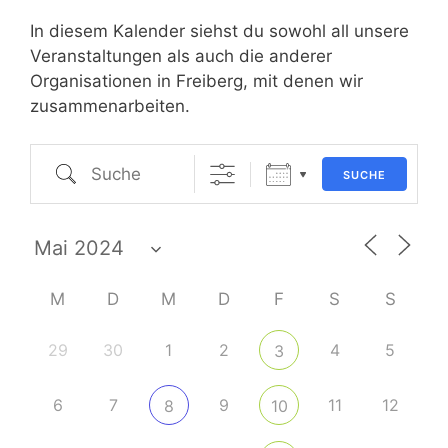
In diesem Kalender siehst du sowohl all unsere
Veranstaltungen als auch die anderer
Organisationen in Freiberg, mit denen wir
zusammenarbeiten.
Suche
SUCHE
M
D
M
D
F
S
S
29
30
1
2
4
5
3
6
7
9
11
12
8
10