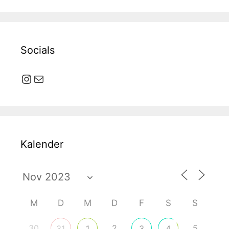
Socials
Instagram
E-Mail
Kalender
M
D
M
D
F
S
S
30
2
5
31
1
3
4