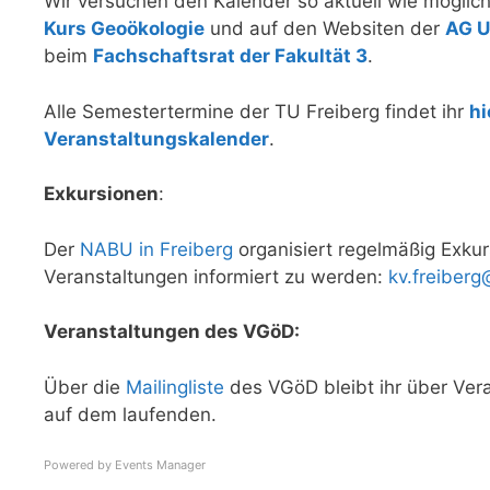
Wir versuchen den Kalender so aktuell wie möglich
Kurs Geoökologie
und auf den Websiten der
AG 
beim
Fachschaftsrat der Fakultät 3
.
Alle Semestertermine der TU Freiberg findet ihr
hi
Veranstaltungskalender
.
Exkursionen
:
Der
NABU in Freiberg
organisiert regelmäßig Exkur
Veranstaltungen informiert zu werden:
kv.freibe
Veranstaltungen des VGöD:
Über die
Mailingliste
des VGöD bleibt ihr über Ve
auf dem laufenden.
Powered by
Events Manager