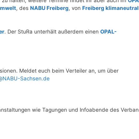
 zu halten, weitere Termine findet ihr aber auch im
OPA
Umwelt
, des
NABU Freiberg
, von
Freiberg klimaneutral
er
. Der StuRa unterhält außerdem einen
OPAL-
sionen. Meldet euch beim Verteiler an, um über
rg@NABU-Sachsen.de
ranstaltungen wie Tagungen und Infoabende des Verba