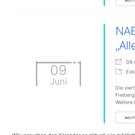
WEIT
NAB
„All
09
09
Exk
Juni
Die vie
Freiberg
Weitere 
WEIT