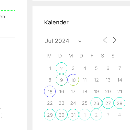
den
Kalender
M
D
M
D
F
S
S
1
3
4
5
6
7
2
8
11
12
13
14
9
10
16
17
18
19
20
21
15
22
23
24
25
26
27
28
z.
3
4
29
30
31
1
2
.]