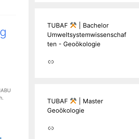
TUBAF
| Bachelor
ng
Umweltsystemwissenschaf
ten - Geoökologie
Link
 NABU
h.
TUBAF
| Master
Geoökologie
Link