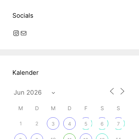
Socials
Instagram
E-Mail
Kalender
M
D
M
D
F
S
S
1
2
3
4
5
6
7