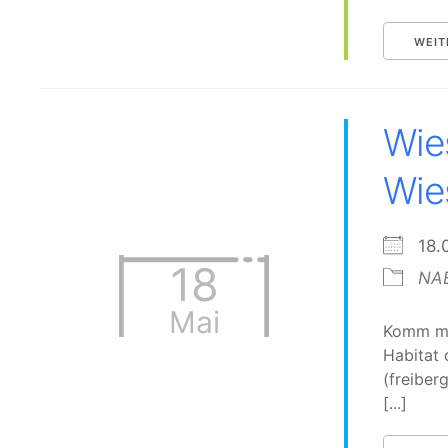
WEIT
Wie
Wie
18
18
NAB
Mai
Komm mit
Habitat 
(
freibe
[...]