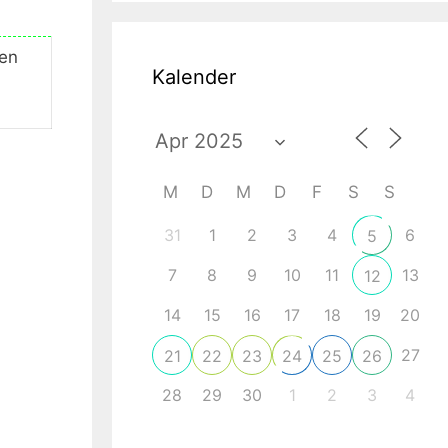
den
Kalender
M
D
M
D
F
S
S
31
1
2
3
4
6
5
7
8
9
10
11
13
12
14
15
16
17
18
19
20
27
21
22
23
24
25
26
28
29
30
1
2
3
4