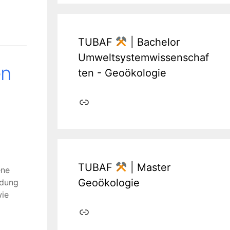
TUBAF
| Bachelor
Umweltsystemwissenschaf
en
ten - Geoökologie
Link
TUBAF
| Master
ene
Geoökologie
ldung
wie
Link