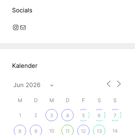
Socials
Instagram
E-Mail
Kalender
M
D
M
D
F
S
S
1
2
3
4
5
6
7
10
14
8
9
11
12
13