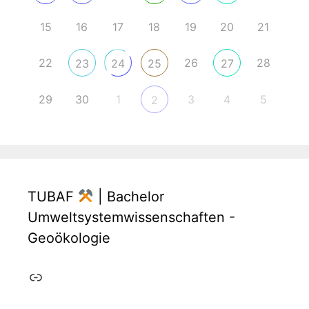
15
16
17
18
19
20
21
22
26
28
23
24
25
27
29
30
1
3
4
5
2
TUBAF
| Bachelor
Umweltsystemwissenschaften -
Geoökologie
Link