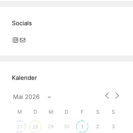
Socials
Instagram
E-Mail
Kalender
M
D
M
D
F
S
S
29
30
2
3
27
28
1