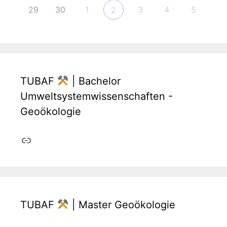
29
30
1
3
4
5
2
TUBAF
| Bachelor
Umweltsystemwissenschaften -
Geoökologie
Link
TUBAF
| Master Geoökologie