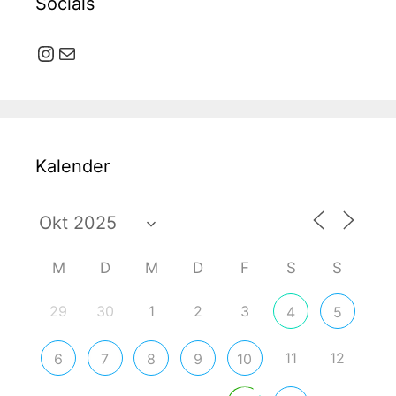
Socials
Instagram
E-Mail
Kalender
M
D
M
D
F
S
S
29
30
1
2
3
4
5
11
12
6
7
8
9
10