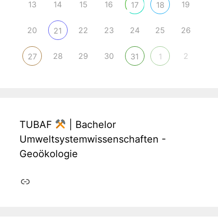
13
14
15
16
19
17
18
20
22
23
24
25
26
21
28
29
30
2
27
31
1
TUBAF
| Bachelor
Umweltsystemwissenschaften -
Geoökologie
Link