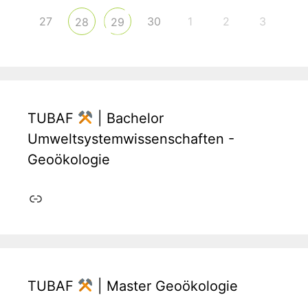
27
30
1
2
3
28
29
TUBAF
| Bachelor
Umweltsystemwissenschaften -
Geoökologie
Link
TUBAF
| Master Geoökologie