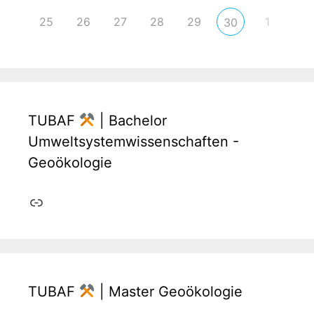
25
26
27
28
29
1
30
TUBAF
| Bachelor
Umweltsystemwissenschaften -
Geoökologie
Link
TUBAF
| Master Geoökologie