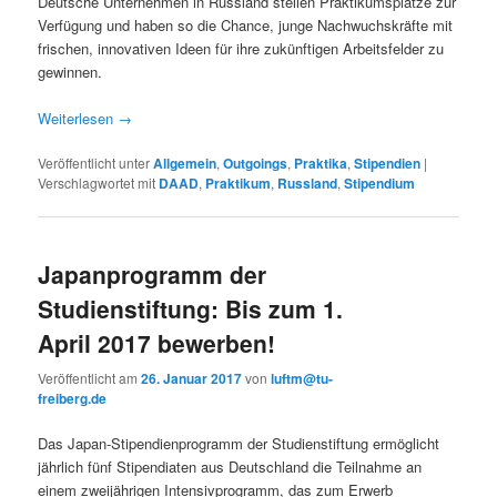
Deutsche Unternehmen in Russland stellen Praktikumsplätze zur
Verfügung und haben so die Chance, junge Nachwuchskräfte mit
frischen, innovativen Ideen für ihre zukünftigen Arbeitsfelder zu
gewinnen.
Weiterlesen
→
Veröffentlicht unter
Allgemein
,
Outgoings
,
Praktika
,
Stipendien
|
Verschlagwortet mit
DAAD
,
Praktikum
,
Russland
,
Stipendium
Japanprogramm der
Studienstiftung: Bis zum 1.
April 2017 bewerben!
Veröffentlicht am
26. Januar 2017
von
luftm@tu-
freiberg.de
Das Japan-Stipendienprogramm der Studienstiftung ermöglicht
jährlich fünf Stipendiaten aus Deutschland die Teilnahme an
einem zweijährigen Intensivprogramm, das zum Erwerb