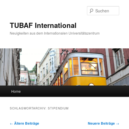
Zum
Zum
primären
sekundären
Such
Inhalt
Inhalt
springen
springen
TUBAF International
Neuigkeiten aus dem Internationalen Universitätszentrum
Hauptmenü
Home
SCHLAGWORTARCHIV:
STIPENDIUM
Beitragsnavigation
←
Ältere Beiträge
Neuere Beiträge
→