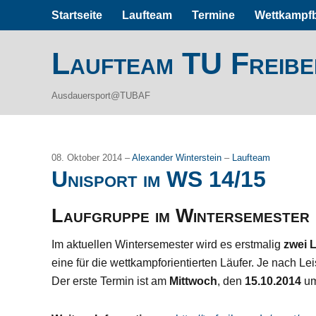
Startseite
Laufteam
Termine
Wettkampfb
Laufteam TU Freib
Ausdauersport@TUBAF
08. Oktober 2014 –
Alexander Winterstein
–
Laufteam
Unisport im WS 14/15
Laufgruppe im Wintersemester
Im aktuellen Wintersemester wird es erstmalig
zwei 
eine für die wettkampforientierten Läufer. Je nach Le
Der erste Termin ist am
Mittwoch
, den
15.10.2014
u