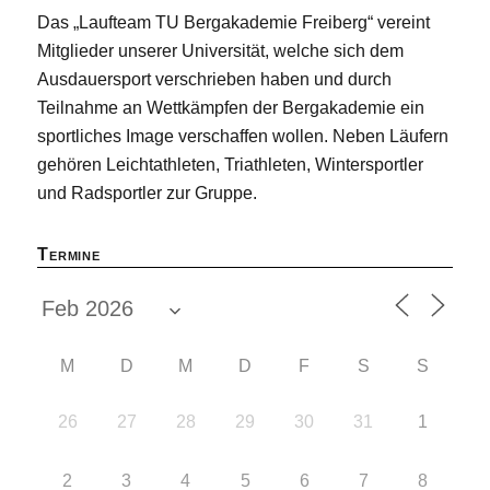
Das „Laufteam TU Bergakademie Freiberg“ vereint
Mitglieder unserer Universität, welche sich dem
Ausdauersport verschrieben haben und durch
Teilnahme an Wettkämpfen der Bergakademie ein
sportliches Image verschaffen wollen. Neben Läufern
gehören Leichtathleten, Triathleten, Wintersportler
und Radsportler zur Gruppe.
Termine
M
D
M
D
F
S
S
26
27
28
29
30
31
1
2
3
4
5
6
7
8