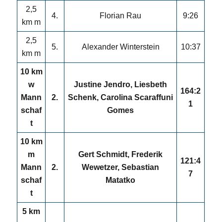
2,5
4.
Florian Rau
9:26
km m
2,5
5.
Alexander Winterstein
10:37
km m
10 km
w
Justine Jendro, Liesbeth
164:2
Mann
2.
Schenk, Carolina Scaraffuni
1
schaf
Gomes
t
10 km
m
Gert Schmidt, Frederik
121:4
Mann
2.
Wewetzer, Sebastian
7
schaf
Matatko
t
5 km