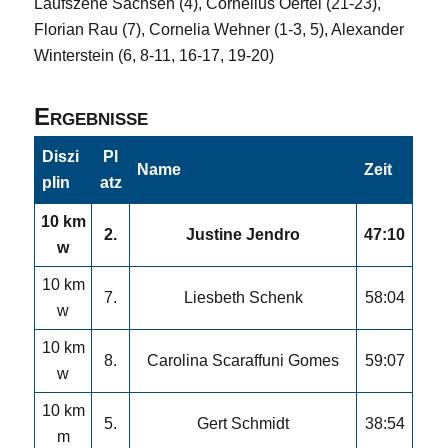
Laufszene Sachsen (4), Cornelius Oertel (21-23),
Florian Rau (7),
Cornelia Wehner
(1-3, 5), Alexander
Winterstein (6, 8-11, 16-17, 19-20)
Ergebnisse
Diszi
Pl
Name
Zeit
plin
atz
10 km
2.
Justine Jendro
47:10
w
10 km
7.
Liesbeth Schenk
58:04
w
10 km
8.
Carolina Scaraffuni Gomes
59:07
w
10 km
5.
Gert Schmidt
38:54
m