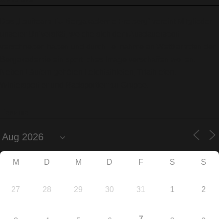
Das „Laufteam TU Bergakademie Freiberg“ vereint Mitglieder
unserer Universität, welche sich dem Ausdauersport
verschrieben haben und durch Teilnahme an Wettkämpfen der
Bergakademie ein sportliches Image verschaffen wollen.
Neben Läufern gehören Leichtathleten, Triathleten,
Wintersportler und Radsportler zur Gruppe.
Termine
M
D
M
D
F
S
S
27
28
29
30
31
1
2
7