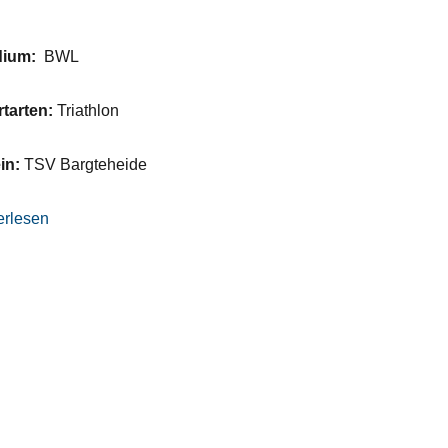
dium:
BWL
rtarten:
Triathlon
in:
TSV Bargteheide
as Schott“
erlesen