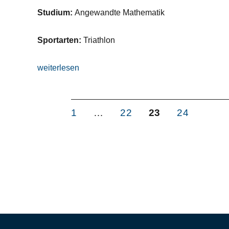
Studium:
Angewandte Mathematik
Sportarten:
Triathlon
„Richard Gootjes“
weiterlesen
Seitennummerierung
SEITE
SEITE
SEITE
SEITE
1
…
22
23
24
der
Beiträge