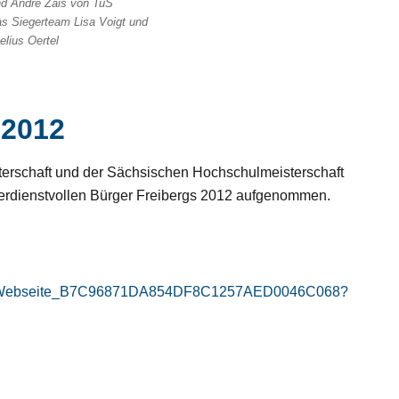
nd André Zais von TuS
as Siegerteam Lisa Voigt und
elius Oertel
 2012
terschaft und der Sächsischen Hochschulmeisterschaft
 verdienstvollen Bürger Freibergs 2012 aufgenommen.
cname/Webseite_B7C96871DA854DF8C1257AED0046C068?