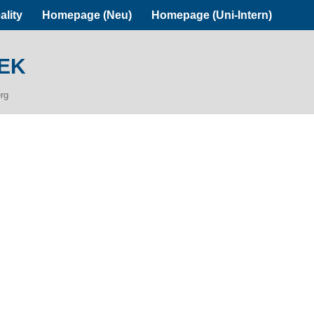
ality
Homepage (Neu)
Homepage (Uni-Intern)
ek
erg