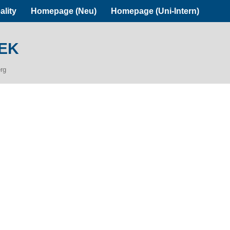
ality
Homepage (Neu)
Homepage (Uni-Intern)
ek
erg