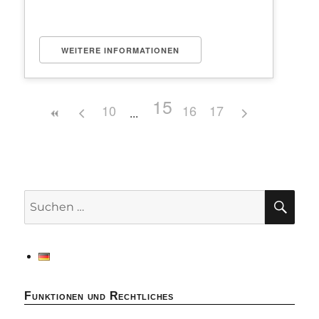
WEITERE INFORMATIONEN
15
10
16
17
SU
Suchen
nach:
Funktionen und Rechtliches