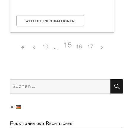
WEITERE INFORMATIONEN
15
10
16
17
SU
Suchen
nach:
Funktionen und Rechtliches