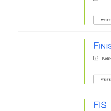
WEITE
Fini
Kein
WEITE
FIS