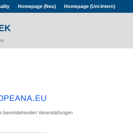
ality
Homepage (Neu)
Homepage (Uni-Intern)
ek
erg
opeana.eu
e bevorstehenden Veranstaltungen