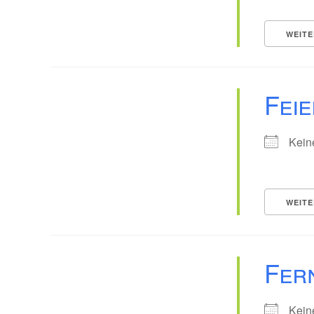
WEITE
Fei
Kein
WEITE
Fer
Kein