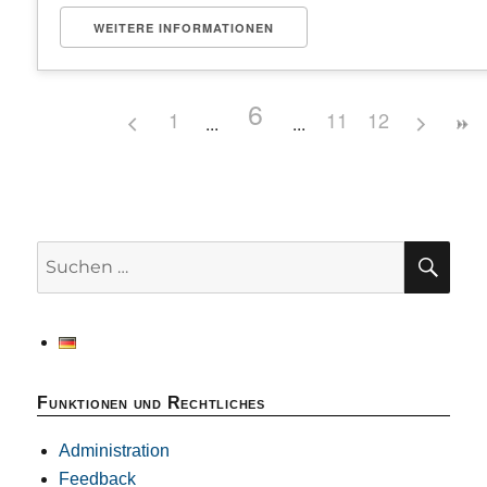
WEITERE INFORMATIONEN
6
1
11
12
SU
Suchen
nach:
Funktionen und Rechtliches
Administration
Feedback