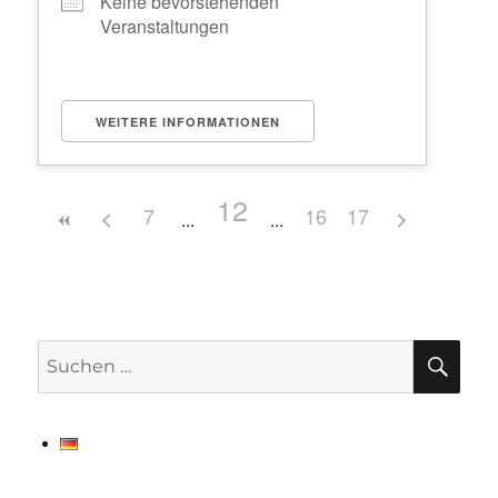
Keine bevorstehenden
Veranstaltungen
WEITERE INFORMATIONEN
12
7
16
17
SU
Suchen
nach: