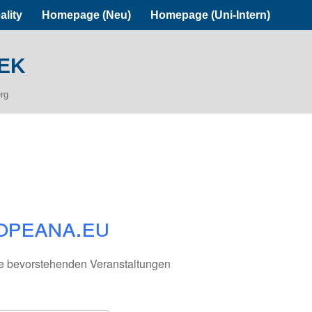
ality
Homepage (Neu)
Homepage (Uni-Intern)
ek
erg
opeana.eu
e bevorstehenden Veranstaltungen