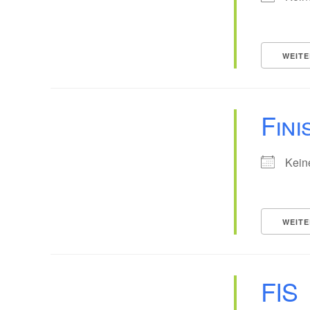
WEITE
Fini
Kein
WEITE
FIS