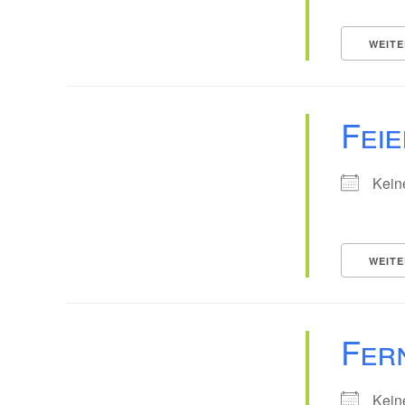
WEITE
Fei
Kein
WEITE
Fer
Kein