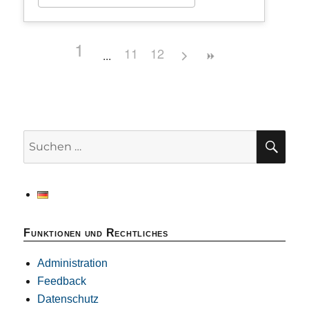
1
11
12
SU
Suchen
nach:
Funktionen und Rechtliches
Administration
Feedback
Datenschutz