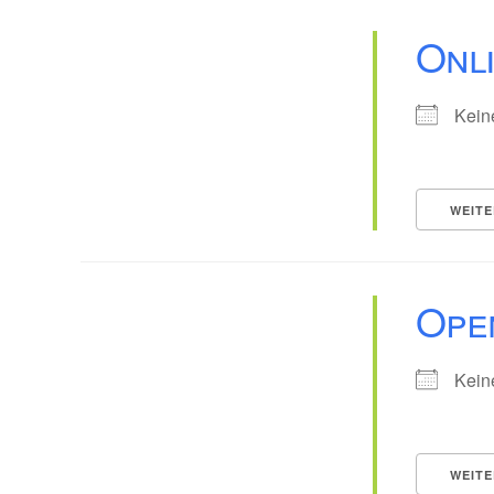
Onl
Kein
WEITE
Ope
Kein
WEITE