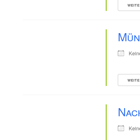
WEITE
Mün
Kein
WEITE
Nac
Kein