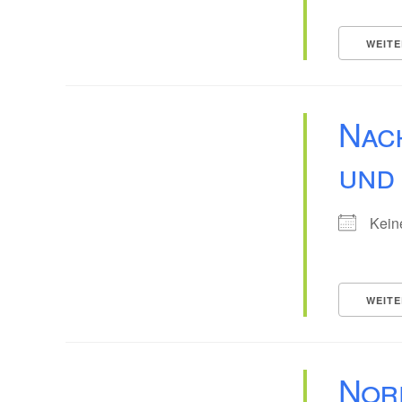
WEITE
Nac
und
Kein
WEITE
Nor