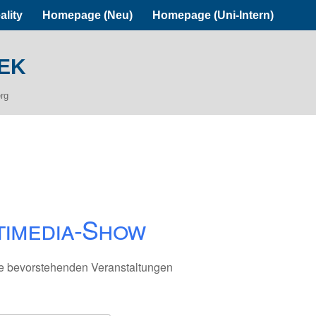
ality
Homepage (Neu)
Homepage (Uni-Intern)
ek
erg
timedia-Show
e bevorstehenden Veranstaltungen