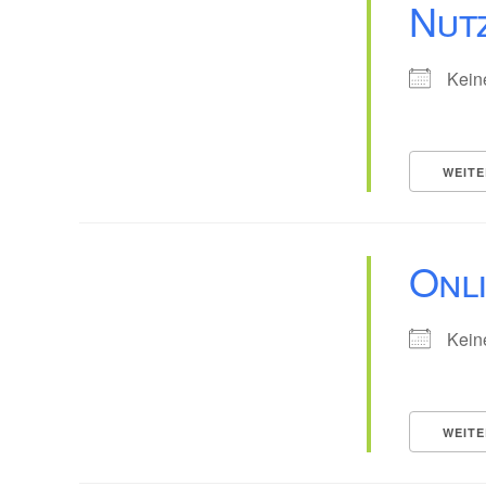
Nut
Kein
WEITE
Onl
Kein
WEITE