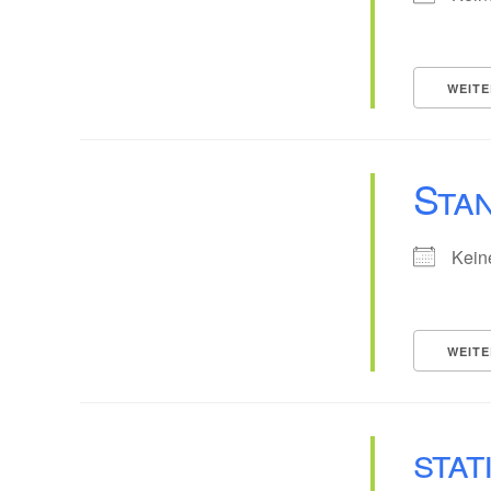
WEITE
Sta
Kein
WEITE
stat