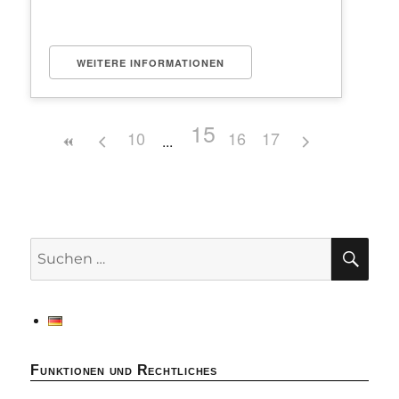
WEITERE INFORMATIONEN
15
10
16
17
SU
Suchen
nach:
Funktionen und Rechtliches