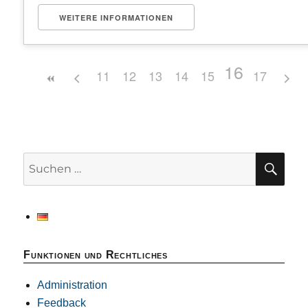
WEITERE INFORMATIONEN
16
11
12
13
14
15
17
SU
Suchen
nach:
Funktionen und Rechtliches
Administration
Feedback