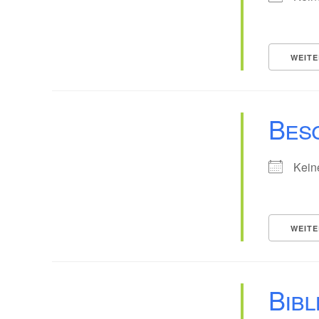
WEITE
Bes
Kein
WEITE
Bib