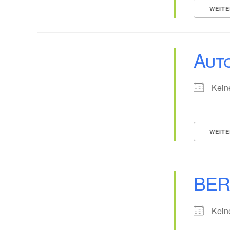
WEITE
Aut
Kein
WEITE
BE
Kein