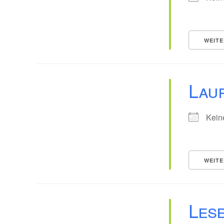
WEITE
Lau
Kein
WEITE
Les