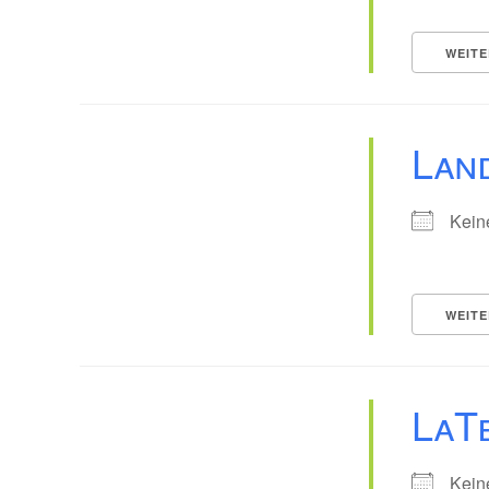
WEITE
Lan
Kein
WEITE
LaT
Kein