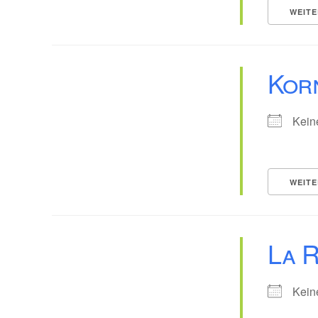
WEITE
Kor
Kein
WEITE
La 
Kein