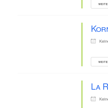
WEITE
Kor
Kein
WEITE
La 
Kein