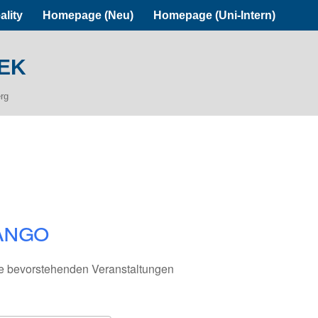
ality
Homepage (Neu)
Homepage (Uni-Intern)
ek
erg
ango
e bevorstehenden Veranstaltungen