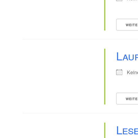
WEITE
Lau
Kein
WEITE
Les