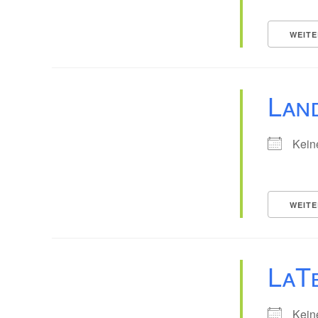
WEITE
Lan
Kein
WEITE
LaT
Kein