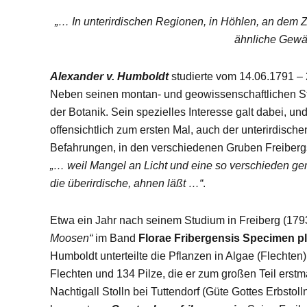
„… In unterirdischen Regionen, in Höhlen, an d
ähnliche Gewä
Alexander v. Humboldt
studierte vom 14.06.1791 – 
Neben seinen montan- und geowissenschaftlichen St
der Botanik. Sein spezielles Interesse galt dabei, und
offensichtlich zum ersten Mal, auch der unterirdisch
Befahrungen, in den verschiedenen Gruben Freibergs,
„… weil Mangel an Licht und eine so verschieden ge
die überirdische, ahnen läßt …“
.
Etwa ein Jahr nach seinem Studium in Freiberg (1793
Moosen“
im Band
Florae Fribergensis Specimen p
Humboldt unterteilte die Pflanzen in Algae (Flechten
Flechten und 134 Pilze, die er zum großen Teil erstm
Nachtigall Stolln bei Tuttendorf (Güte Gottes Erbstol