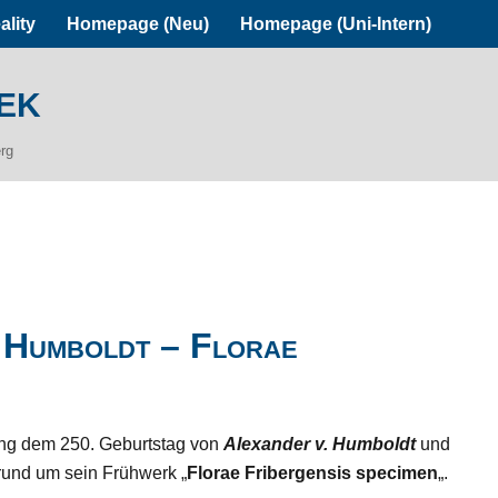
ality
Homepage (Neu)
Homepage (Uni-Intern)
ek
erg
 Humboldt – Florae
lung dem 250. Geburtstag von
Alexander v. Humboldt
und
 rund um sein Frühwerk „
Florae Fribergensis specimen
„.