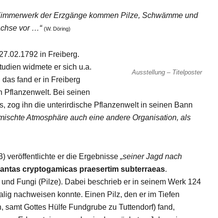
em Zimmerwerk der Erzgänge kommen Pilze, Schwämme und
chse vor …“
(W. Döring)
27.02.1792 in Freiberg.
udien widmete er sich u.a.
Ausstellung – Titelposter
 das fand er in Freiberg
en Pflanzenwelt. Bei seinen
 zog ihn die unterirdische Pflanzenwelt in seinen Bann
mischte Atmosphäre auch eine andere Organisation, als
) veröffentlichte er die Ergebnisse
„seiner Jagd nach
lantas cryptogamicas praesertim subterraeas
.
) und Fungi (Pilze). Dabei beschrieb er in seinem Werk 124
alig nachweisen konnte. Einen Pilz, den er im Tiefen
ln, samt Gottes Hülfe Fundgrube zu Tuttendorf) fand,