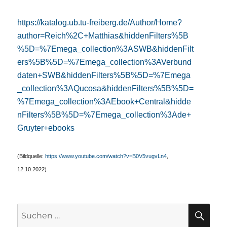
https://katalog.ub.tu-freiberg.de/Author/Home?
author=Reich%2C+Matthias&hiddenFilters%5B
%5D=%7Emega_collection%3ASWB&hiddenFilt
ers%5B%5D=%7Emega_collection%3AVerbund
daten+SWB&hiddenFilters%5B%5D=%7Emega
_collection%3AQucosa&hiddenFilters%5B%5D=
%7Emega_collection%3AEbook+Central&hidde
nFilters%5B%5D=%7Emega_collection%3Ade+
Gruyter+ebooks
(Bildquelle:
https://www.youtube.com/watch?v=B0V5vugvLn4
,
12.10.2022)
SU
Suchen
nach: