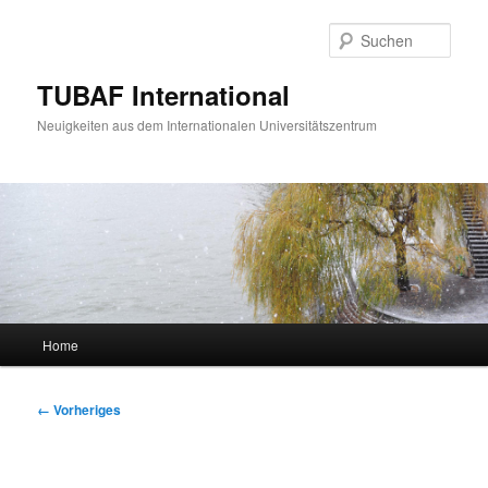
Zum
primären
Such
Inhalt
springen
TUBAF International
Neuigkeiten aus dem Internationalen Universitätszentrum
Hauptmenü
Home
Bilder-
← Vorheriges
Navigation