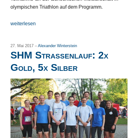
olympischen Triathlon auf dem Programm.
„100 % Triathlongenuss in Příbram (Tschechien)“
weiterlesen
27. Mai 2017 –
Alexander Winterstein
SHM Straßenlauf: 2x
Gold, 5x Silber