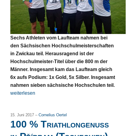
Sechs Athleten vom Laufteam nahmen bei
den Sächsischen Hochschulmeisterschaften
in Zwickau teil. Herausragend ist der
Hochschulmeister-Titel über die 800 m der
Männer. Insgesamt kam das Laufteam gleich
6x aufs Podium: 1x Gold, 5x Silber. Insgesamt
nahmen sieben sächsische Hochschulen teil.
„Ein sommerlich warmer Medaillen-Regen zur SHM Leichta
weiterlesen
15. Juni 2017 –
Cornelius Oertel
100 % Triathlongenuss