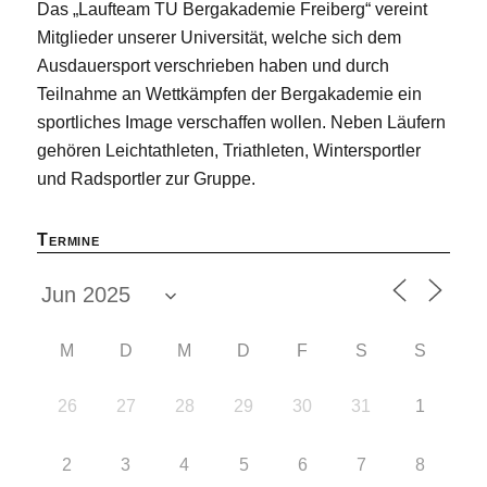
Das „Laufteam TU Bergakademie Freiberg“ vereint
Mitglieder unserer Universität, welche sich dem
Ausdauersport verschrieben haben und durch
Teilnahme an Wettkämpfen der Bergakademie ein
sportliches Image verschaffen wollen. Neben Läufern
gehören Leichtathleten, Triathleten, Wintersportler
und Radsportler zur Gruppe.
Termine
M
D
M
D
F
S
S
26
27
28
29
30
31
1
2
3
4
5
6
7
8