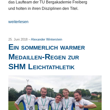
das Laufteam der TU Bergakademie Freiberg
und holten in ihren Disziplinen den Titel.
„Doppel-Erfolg bei den Mitteldeutschen Hochschulmeisters
weiterlesen
25. Juni 2018 –
Alexander Winterstein
Ein sommerlich warmer
Medaillen-Regen zur
SHM Leichtathletik