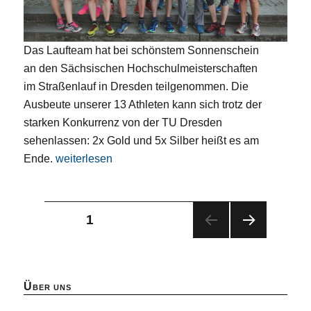
Das Laufteam hat bei schönstem Sonnenschein
an den Sächsischen Hochschulmeisterschaften
im Straßenlauf in Dresden teilgenommen. Die
Ausbeute unserer 13 Athleten kann sich trotz der
starken Konkurrenz von der TU Dresden
sehenlassen: 2x Gold und 5x Silber heißt es am
„SHM Straßenlauf: 2x Gold, 5x Silber“
Ende.
weiterlesen
Seitennummerierung
SEITE
1
NÄC
der
HST
E
Beiträge
SEIT
Über uns
E