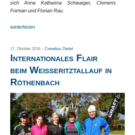
sich Anna Katharina Schwaiger, Clemens
Forman und Florian Rau.
„5 x Gold, 2 x Silber und 3 x Bronze“
weiterlesen
17. Oktober 2016 –
Cornelius Oertel
Internationales Flair
beim Weißeritztallauf in
Röthenbach