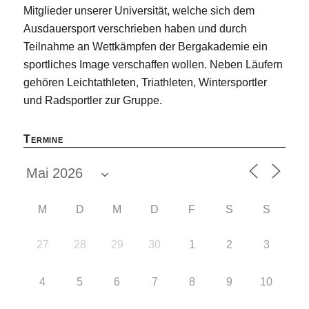
Mitglieder unserer Universität, welche sich dem
Ausdauersport verschrieben haben und durch
Teilnahme an Wettkämpfen der Bergakademie ein
sportliches Image verschaffen wollen. Neben Läufern
gehören Leichtathleten, Triathleten, Wintersportler
und Radsportler zur Gruppe.
Termine
M
D
M
D
F
S
S
27
28
29
30
1
2
3
4
5
6
7
8
9
10