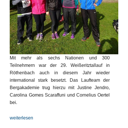
Mit mehr als sechs Nationen und 300
Teilnehmern war der 29. Weißeritztallauf in
Röthenbach auch in diesem Jahr wieder
international stark besetzt. Das Laufteam der
Bergakademie trug hierzu mit Justine Jendro,
Carolina Gomes Scaraffuni und Cornelius Oertel
bei.
„Internationales Flair beim Weißeritztallauf in Röthenbach“
weiterlesen