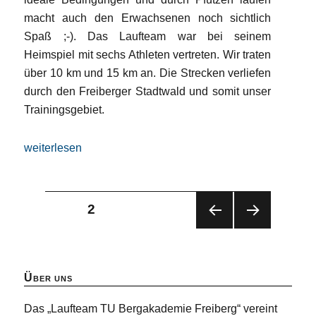
macht auch den Erwachsenen noch sichtlich
Spaß ;-). Das Laufteam war bei seinem
Heimspiel mit sechs Athleten vertreten. Wir traten
über 10 km und 15 km an. Die Strecken verliefen
durch den Freiberger Stadtwald und somit unser
Trainingsgebiet.
„Erfolge beim Freiberger Herbstlauf“
weiterlesen
Seitennummerierung
SEITE
2
VOR
NÄC
der
HERI
HST
GE
E
Beiträge
SEIT
SEIT
Über uns
E
E
Das „Laufteam TU Bergakademie Freiberg“ vereint