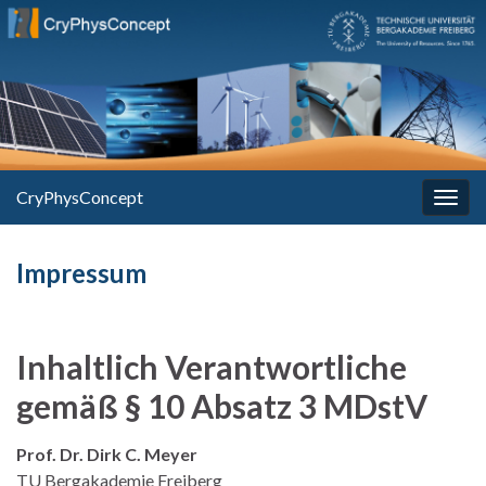
CryPhysConcept
Navi
umsc
Impressum
Inhaltlich Verantwortliche
gemäß § 10 Absatz 3 MDstV
Prof. Dr. Dirk C. Meyer
TU Bergakademie Freiberg