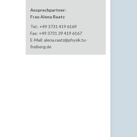
Ansprechpartner:
Frau Alena Raatz
Tel.: +49 3731 419 6169
Fax: +49 3731 39 419 6167
E-Mail:
alena.raatz@physik.tu-
freiberg.de