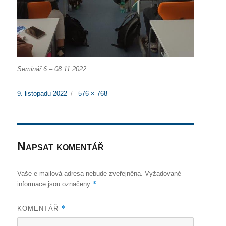
Seminář 6 – 08.11.2022
Publikováno:
Původní
9. listopadu 2022
576 × 768
velikost:
Napsat komentář
Vaše e-mailová adresa nebude zveřejněna.
Vyžadované
*
informace jsou označeny
*
KOMENTÁŘ