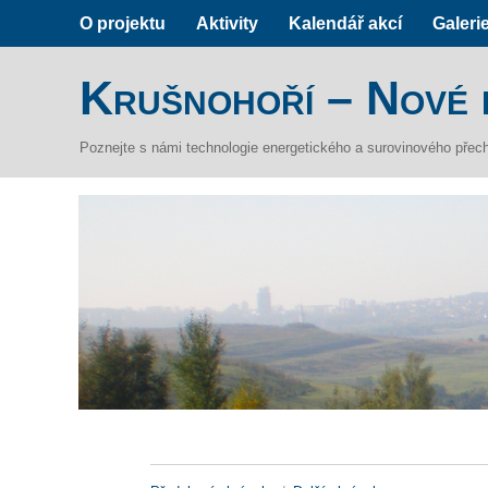
O projektu
Aktivity
Kalendář akcí
Galeri
Krušnohoří – Nové 
Poznejte s námi technologie energetického a surovinového přec