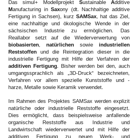
Das simul+ Modellprojekt
S
ustainable
A
dditive
M
anufacturing in
Sax
ony (dt. Nachhaltige additive
Fertigung in Sachsen), kurz
SAMSax
, hat das Ziel,
eine nachhaltige und ökologische Wende in der
sächsischen Industrie zu ermöglichen. Das
Reallabor setzt auf die Wiederverwertung von
biobasierten
,
natürlichen
sowie
industriellen
Reststoffen
und die Reintegration dieser in die
industrielle Fertigung mit Hilfe der Verfahren der
additiven Fertigung
. Bisher werden bei den, auch
umgangssprachlich als „3D-Druck“ bezeichneten,
Verfahren vor allem spezielle Kunststoffe und -
harze, Metalle sowie Keramik verwendet.
Im Rahmen des Projektes SAMSax werden explizit
natürliche oder industrielle Reststoffe eingesetzt.
Dies ermöglicht, dass beispielsweise anfallende
organische Reststoffe aus Industrie und
Landwirtschaft wiederverwertet und mit Hilfe der
additiven Fertigung zu neuen Werk- und