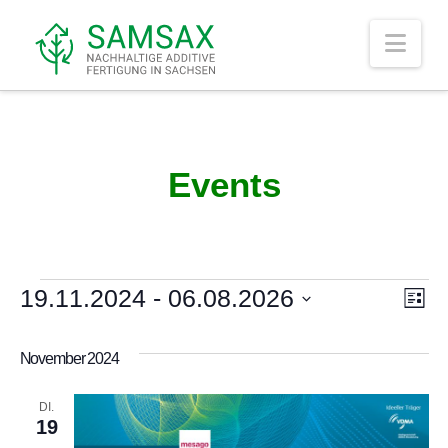
Nav
Events
Veranstaltungen
19.11.2024
 - 
06.08.2026
An
Ve
Liste
Datum
An
Na
wählen.
November 2024
Na
DI.
19