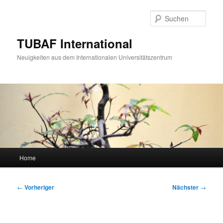
Zum
primären
Such
Inhalt
springen
TUBAF International
Neuigkeiten aus dem Internationalen Universitätszentrum
Hauptmenü
Home
Beitragsnavigation
←
Vorheriger
Nächster
→