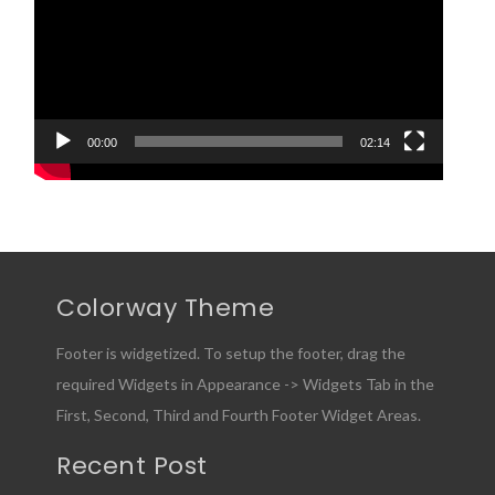
00:00
02:14
Colorway Theme
Footer is widgetized. To setup the footer, drag the
required Widgets in Appearance -> Widgets Tab in the
First, Second, Third and Fourth Footer Widget Areas.
Recent Post