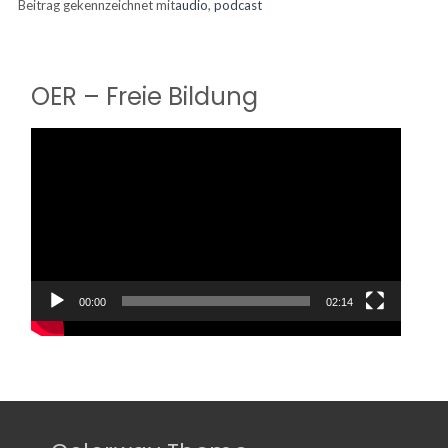
Beitrag gekennzeichnet mit
audio
,
podcast
OER – Freie Bildung
Video-
Player
00:00
02:14