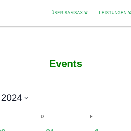
ÜBER SAMSAX
LEISTUNGEN
Events
n
 2024
ITTWOCH
D
DONNERSTAG
F
FREITAG