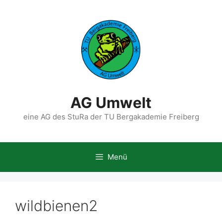
Zum
Inhalt
springen
AG Umwelt
eine AG des StuRa der TU Bergakademie Freiberg
Menü
wildbienen2