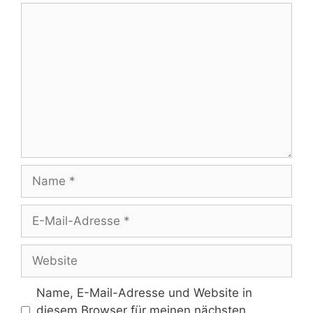
Kommentar
Name
E-
Mail-
Adresse
Website
Name, E-Mail-Adresse und Website in
diesem Browser für meinen nächsten