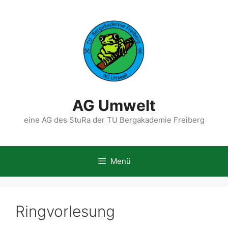
Zum
Inhalt
springen
AG Umwelt
eine AG des StuRa der TU Bergakademie Freiberg
Menü
Ringvorlesung