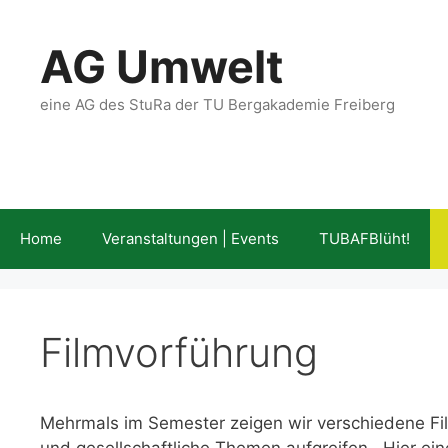
Zum
Inhalt
AG Umwelt
springen
eine AG des StuRa der TU Bergakademie Freiberg
Home
Veranstaltungen | Events
TUBAFBlüht!
Filmvorführung
Mehrmals im Semester zeigen wir verschiedene Fil
und gesellschaftliche Themen aufgreifen. Hier ein